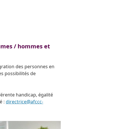
femmes / hommes et
égration des personnes en
es possibilités de
férente handicap, égalité
é :
directrice@afccc-